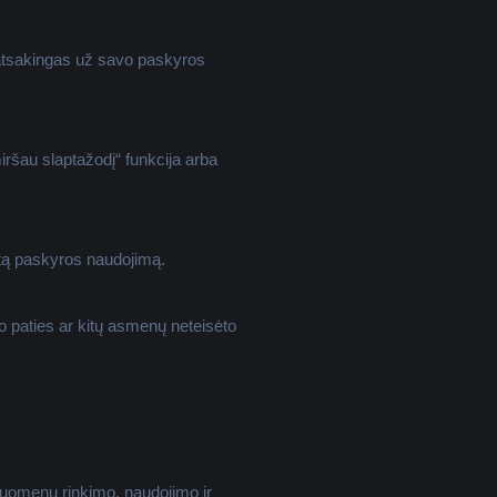
 atsakingas už savo paskyros
iršau slaptažodį“ funkcija arba
ėtą paskyros naudojimą.
jo paties ar kitų asmenų neteisėto
duomenų rinkimo, naudojimo ir