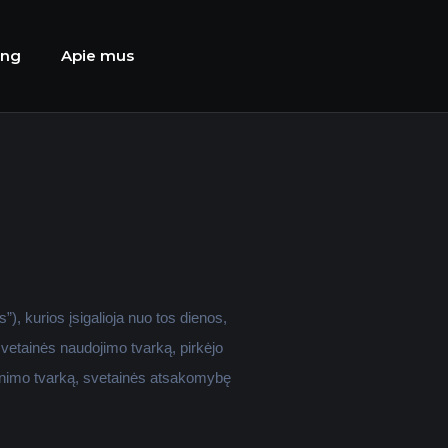
ing
Apie mus
), kurios įsigalioja nuo tos dienos,
svetainės naudojimo tvarką, pirkėjo
žinimo tvarką, svetainės atsakomybę