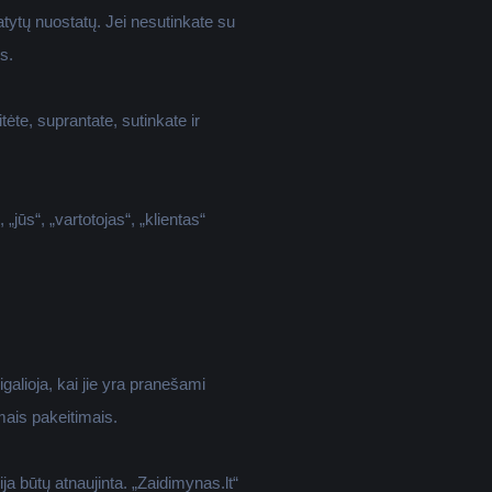
atytų nuostatų. Jei nesutinkate su
s.
tėte, suprantate, sutinkate ir
„jūs“, „vartotojas“, „klientas“
galioja, kai jie yra pranešami
mais pakeitimais.
a būtų atnaujinta. „Zaidimynas.lt“