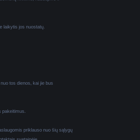
 laikytis jos nuostatų.
 nuo tos dienos, kai jie bus
s pakeitimus.
paslaugomis priklauso nuo šių sąlygų
ntaktais svetainėje.