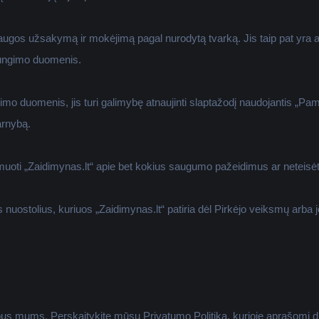
laugos užsakymą ir mokėjimą pagal nurodytą tvarką. Jis taip pat yra
sijungimo duomenis.
gimo duomenis, jis turi galimybę atnaujinti slaptažodį naudojantis „Pam
arnybą.
ormuoti „Zaidimynas.lt“ apie bet kokius saugumo pažeidimus ar neteis
 nuostolius, kuriuos „Zaidimynas.lt“ patiria dėl Pirkėjo veiksmų arba 
bus mums. Perskaitykite mūsų Privatumo Politiką, kurioje aprašomi 