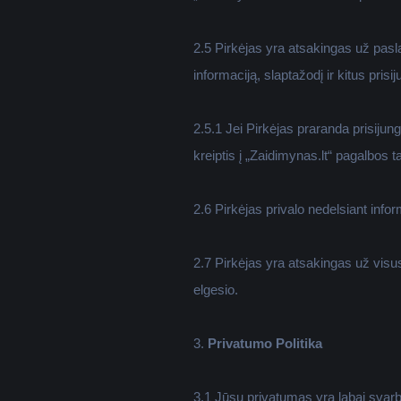
2.5 Pirkėjas yra atsakingas už pas
informaciją, slaptažodį ir kitus pri
2.5.1 Jei Pirkėjas praranda prisijun
kreiptis į „Zaidimynas.lt“ pagalbos t
2.6 Pirkėjas privalo nedelsiant inf
2.7 Pirkėjas yra atsakingas už visus
elgesio.
3.
Privatumo Politika
3.1 Jūsų privatumas yra labai svar