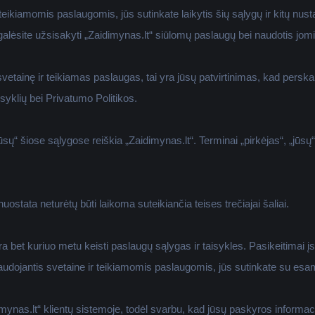
ikiamomis paslaugomis, jūs sutinkate laikytis šių sąlygų ir kitų nust
galėsite užsisakyti „Zaidimynas.lt“ siūlomų paslaugų bei naudotis jomi
vetainę ir teikiamas paslaugas, tai yra jūsų patvirtinimas, kad perskai
isyklių bei Privatumo Politikos.
sų“ šiose sąlygose reiškia „Zaidimynas.lt“. Terminai „pirkėjas“, „jūsų“, 
ostata neturėtų būti laikoma suteikiančia teises trečiajai šaliai.
a bet kuriuo metu keisti paslaugų sąlygas ir taisykles. Pasikeitimai įsi
Naudojantis svetaine ir teikiamomis paslaugomis, jūs sutinkate su esa
ynas.lt“ klientų sistemoje, todėl svarbu, kad jūsų paskyros informacij