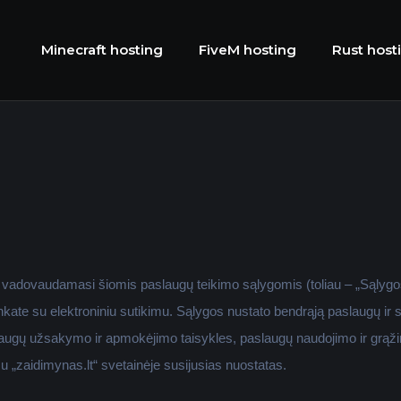
Minecraft hosting
FiveM hosting
Rust host
s vadovaudamasi šiomis paslaugų teikimo sąlygomis (toliau – „Sąlygos”
inkate su elektroniniu sutikimu. Sąlygos nustato bendrąją paslaugų ir 
paslaugų užsakymo ir apmokėjimo taisykles, paslaugų naudojimo ir grą
imu „zaidimynas.lt“ svetainėje susijusias nuostatas.