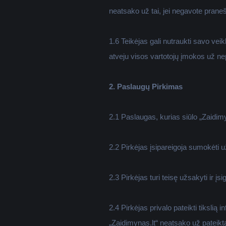
neatsako už tai, jei negavote praneš
1.6 Teikėjas gali nutraukti savo ve
atveju visos vartotojų įmokos už n
2. Paslaugų Pirkimas
2.1 Paslaugas, kurias siūlo „Zaidimy
2.2 Pirkėjas įsipareigoja sumokėti u
2.3 Pirkėjas turi teisę užsakyti ir į
2.4 Pirkėjas privalo pateikti tikslią
„Zaidimynas.lt“ neatsako už pateiktą