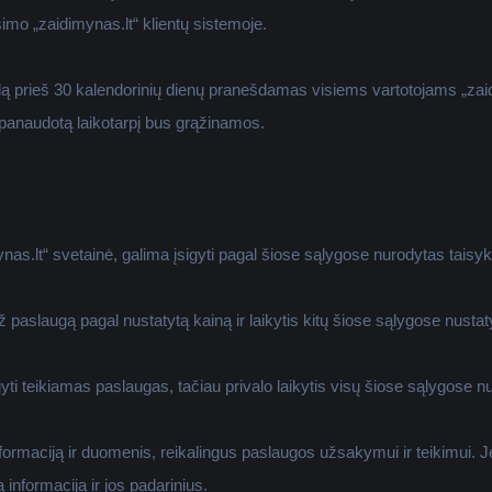
imo „zaidimynas.lt“ klientų sistemoje.
iklą prieš 30 kalendorinių dienų pranešdamas visiems vartotojams „zaid
epanaudotą laikotarpį bus grąžinamos.
nas.lt“ svetainė, galima įsigyti pagal šiose sąlygose nurodytas taisykl
ž paslaugą pagal nustatytą kainą ir laikytis kitų šiose sąlygose nustaty
sigyti teikiamas paslaugas, tačiau privalo laikytis visų šiose sąlygose n
 informaciją ir duomenis, reikalingus paslaugos užsakymui ir teikimui. 
 informaciją ir jos padarinius.