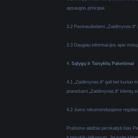
apsaugos principai.
3.2 Pasinaudodami „Zaidimynas.lt“ pa
3.3 Daugiau informacijos apie mūsų 
4.
Sąlygų Ir Taisyklių Pakeitimai
4.1 „Zaidimynas.lt“ gali bet kuriuo m
pranešami „Zaidimynas.lt“ klientų s
4.2 Jums rekomenduojame reguliariai
Prašome atidžiai perskaityti šias P
ir taisyklių laikymosi. Jei turite kl