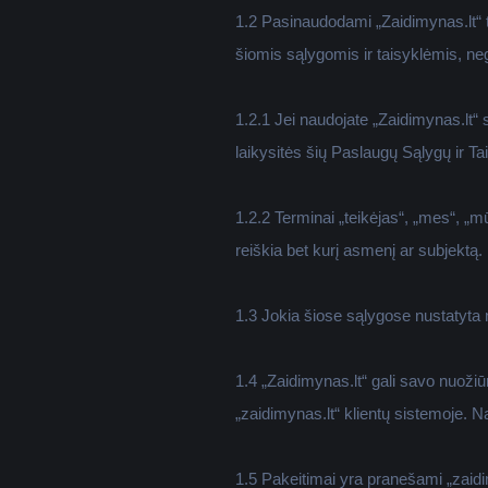
1.2 Pasinaudodami „Zaidimynas.lt“ te
šiomis sąlygomis ir taisyklėmis, ne
1.2.1 Jei naudojate „Zaidimynas.lt“ s
laikysitės šių Paslaugų Sąlygų ir Ta
1.2.2 Terminai „teikėjas“, „mes“, „mū
reiškia bet kurį asmenį ar subjektą.
1.3 Jokia šiose sąlygose nustatyta nu
1.4 „Zaidimynas.lt“ gali savo nuožiūr
„zaidimynas.lt“ klientų sistemoje. 
1.5 Pakeitimai yra pranešami „zaidim