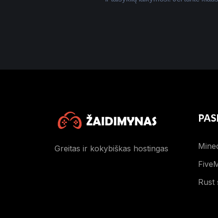
PAS
Minec
Greitas ir kokybiškas hostingas
FiveM
Rust 