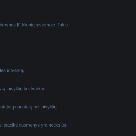
imynas.lt“ klientų sistemoje. Tokiu
es ir tvarką.
tų taisyklių bei tvarkos.
ustatytų nuostatų bei taisyklių.
Jei pateikti duomenys yra netikslūs,